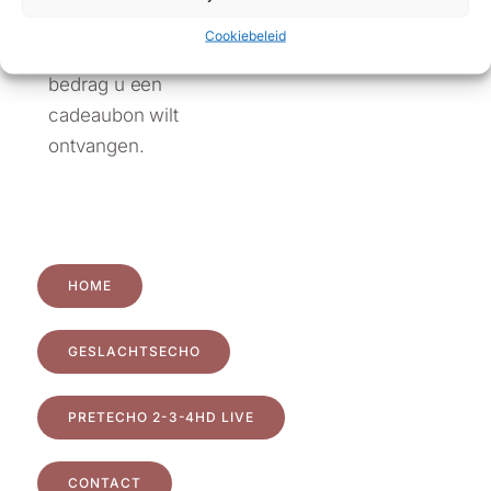
pretechojoy@gmail.com
en
Cookiebeleid
geef aan voor welk
bedrag u een
cadeaubon wilt
ontvangen.
HOME
GESLACHTSECHO
PRETECHO 2-3-4HD LIVE
CONTACT