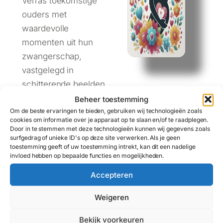
Verras toekomstige
ouders met
waardevolle
momenten uit hun
zwangerschap,
vastgelegd in
schitterende beelden.
Een cadeau dat de
Beheer toestemming
Om de beste ervaringen te bieden, gebruiken wij technologieën zoals
magie van nieuw
cookies om informatie over je apparaat op te slaan en/of te raadplegen.
leven viert.
Door in te stemmen met deze technologieën kunnen wij gegevens zoals
surfgedrag of unieke ID's op deze site verwerken. Als je geen
toestemming geeft of uw toestemming intrekt, kan dit een nadelige
Bestel nu en schenk
invloed hebben op bepaalde functies en mogelijkheden.
een blijvende
Accepteren
herinnering om voor
altijd te koesteren!
Weigeren
Stuur een e-mail naar
Bekijk voorkeuren